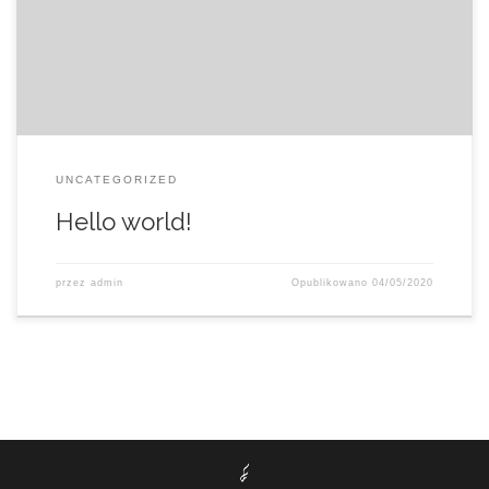
then start writing!
UNCATEGORIZED
Hello world!
przez
admin
Opublikowano
04/05/2020